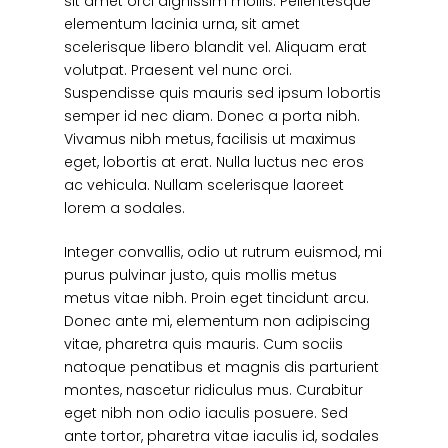
sit amet orci dignissim mollis. Pellentesque
elementum lacinia urna, sit amet
scelerisque libero blandit vel. Aliquam erat
volutpat. Praesent vel nunc orci.
Suspendisse quis mauris sed ipsum lobortis
semper id nec diam. Donec a porta nibh.
Vivamus nibh metus, facilisis ut maximus
eget, lobortis at erat. Nulla luctus nec eros
ac vehicula. Nullam scelerisque laoreet
lorem a sodales.
Integer convallis, odio ut rutrum euismod, mi
purus pulvinar justo, quis mollis metus
metus vitae nibh. Proin eget tincidunt arcu.
Donec ante mi, elementum non adipiscing
vitae, pharetra quis mauris. Cum sociis
natoque penatibus et magnis dis parturient
montes, nascetur ridiculus mus. Curabitur
eget nibh non odio iaculis posuere. Sed
ante tortor, pharetra vitae iaculis id, sodales